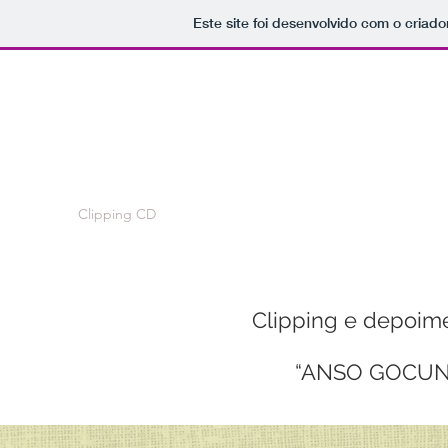
Este site foi desenvolvido com o criado
BRUNO AGUILAR
Baixista, compositor, cantor e educador
Home
Clipping CD
Bio
Depoimentos
Música
Discografi
Clipping e depoim
“ANSO GOCUN