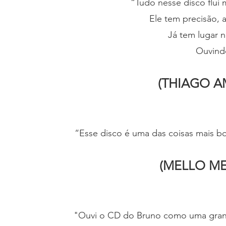
“Tudo nesse disco flui
Ele tem precisão, 
Já tem lugar 
Ouvindo
(THIAGO 
“Esse disco é uma das coisas mais bo
(MELLO M
"Ouvi o CD do Bruno como uma grand