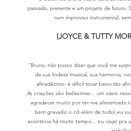
passado, presente e um projeto de futuro.
num improviso instrumental, sem
(JOYCE & TUTTY MO
"Bruno, não posso dizer que você me surpre
da sua lindeza musical, sua harmonia, nos
afinadézimo: é difícil tocar baixo tão afi
As criações são belíssimas... um oásis ne
agradecer muito por ter me alimentado ta
bem gravado o cd-além de tudo),eu susp
acontecia há muito tempo... eu viajei pra u
trabalh