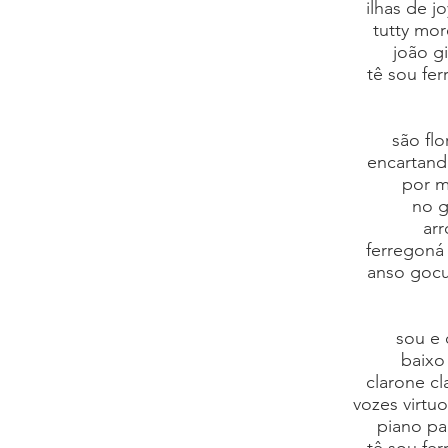
ilhas de 
tutty mo
joão g
tê sou fe
são flo
encartand
por ma
no g
arr
ferregoná
anso gocu
sou e
baixo
clarone cl
vozes virtuo
piano pa