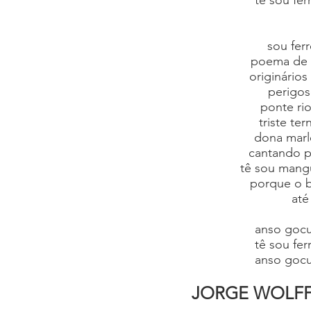
tê sou fe
sou fer
poema de 
originário
perigos
ponte ri
triste te
dona marl
cantando p
tê sou mangu
porque o br
até
anso gocu
tê sou fe
anso gocu
JORGE WOLF