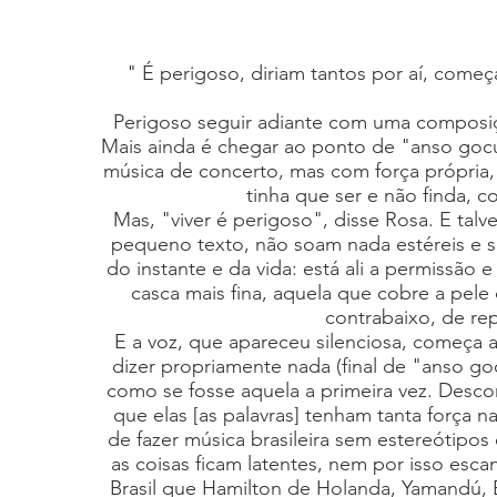
" É perigoso, diriam tantos por aí, come
Perigoso seguir adiante com uma composiç
Mais ainda é chegar ao ponto de "anso gocu
música de concerto, mas com força própria,
tinha que ser e não finda, c
Mas, "viver é perigoso", disse Rosa. E talv
pequeno texto, não soam nada estéreis e s
do instante e da vida: está ali a permissão
casca mais fina, aquela que cobre a pele 
contrabaixo, de rep
E a voz, que apareceu silenciosa, começa 
dizer propriamente nada (final de "anso go
como se fosse aquela a primeira vez. Desco
que elas [as palavras] tenham tanta força 
de fazer música brasileira sem estereótipo
as coisas ficam latentes, nem por isso esca
Brasil que Hamilton de Holanda, Yamandú, 