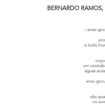
BERNARDO RAMOS,
:::anso goc
pro
e todo mu
ouço
um contraba
águas acús
anso gocu
são qua
no so