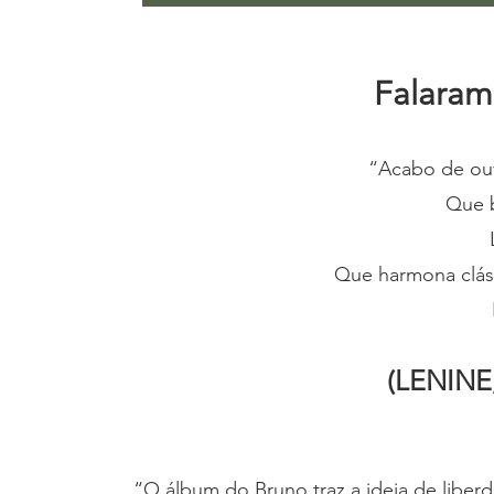
Falaram
“Acabo de ouv
Que b
Que harmona cláss
(LENINE
“O álbum do Bruno traz a ideia de liber