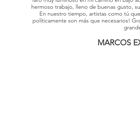
faro muy luminoso en mi camino en bajo acú
hermoso trabajo, lleno de buenas gusto, sut
En nuestro tiempo, artistas como tú que
políticamente son más que necesarios! Gra
grande
MARCOS E
www.des