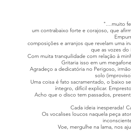
"....muito f
um contrabaixo forte e corajoso, que afi
Empurra
composições e arranjos que revelam uma in
que as vozes do 
Com muita tranquilidade com relação à minha 
Gritaria isso em um megafone
Agradeço a dedicatória no Perigoso, irmão.
solo (improvis
Uma coisa é fato sacramentado, o baixo se
íntegro, difícil explicar. Empres
Acho que o disco tem passados, presente
Cada ideia inesperada! Ca
Os vocalises loucos naquela peça ato
inconsciente
Voe, mergulhe na lama, nos aju