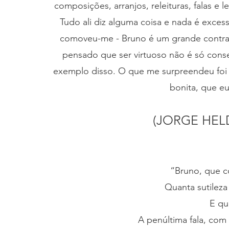
composições, arranjos, releituras, falas e 
Tudo ali diz alguma coisa e nada é exce
comoveu-me - Bruno é um grande contrab
pensado que ser virtuoso não é só conse
exemplo disso. O que me surpreendeu foi
bonita, que e
(JORGE HEL
“Bruno, que co
Quanta sutilez
E qu
A penúltima fala, com