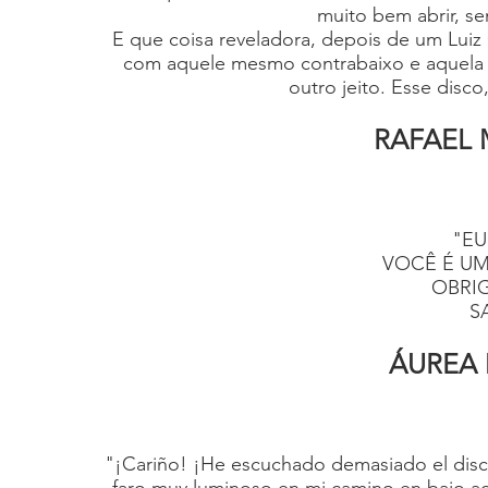
muito bem abrir, se
E que coisa reveladora, depois de um Lui
com aquele mesmo contrabaixo e aquela v
outro jeito. Esse disco
RAFAEL
"EU
VOCÊ É UM
OBRI
S
ÁUREA 
"¡Cariño! ¡He escuchado demasiado el disco